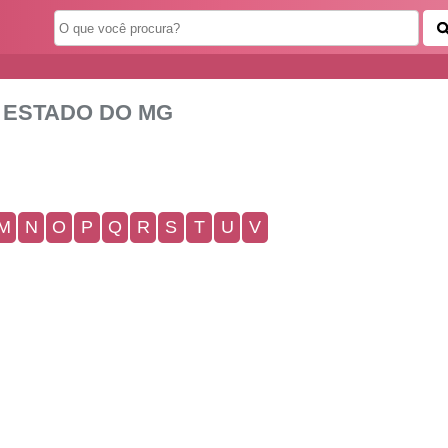
 ESTADO DO MG
M
N
O
P
Q
R
S
T
U
V