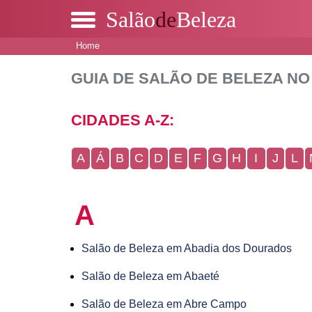
Salão
de
Beleza
Home
GUIA DE SALÃO DE BELEZA NO
CIDADES A-Z:
A
Á
B
C
D
E
F
G
H
I
J
L
A
Salão de Beleza em Abadia dos Dourados
Salão de Beleza em Abaeté
Salão de Beleza em Abre Campo