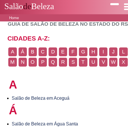
Salão
de
Beleza
Home
GUIA DE SALÃO DE BELEZA NO ESTADO DO R
CIDADES A-Z:
A
Á
B
C
D
E
F
G
H
I
J
L
M
N
O
P
Q
R
S
T
U
V
W
X
A
Salão de Beleza em Aceguá
Á
Salão de Beleza em Água Santa