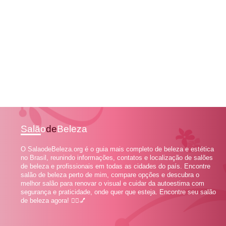
Salão
de
Beleza
O SalaodeBeleza.org é o guia mais completo de beleza e estética
no Brasil, reunindo informações, contatos e localização de salões
de beleza e profissionais em todas as cidades do país. Encontre
salão de beleza perto de mim, compare opções e descubra o
melhor salão para renovar o visual e cuidar da autoestima com
segurança e praticidade, onde quer que esteja. Encontre seu salão
de beleza agora! 💇‍♀️💅